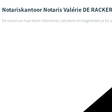
Notariskantoor
Notaris Valérie DE RACKE
De notaris en haar team informeren, adviseren en begeleiden je bij 