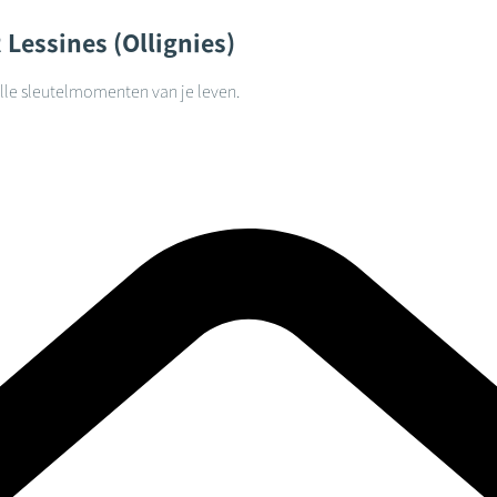
R
Lessines (Ollignies)
alle sleutelmomenten van je leven.