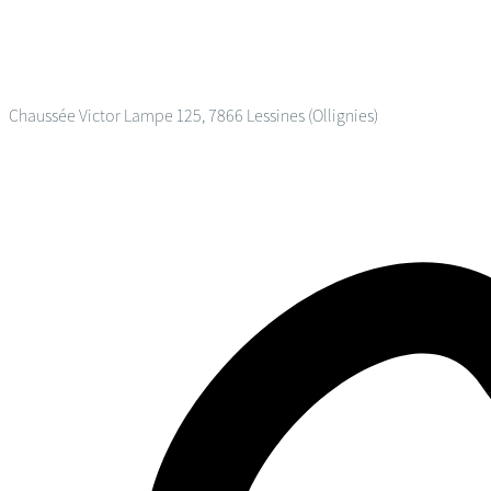
Chaussée Victor Lampe 125, 7866 Lessines (Ollignies)